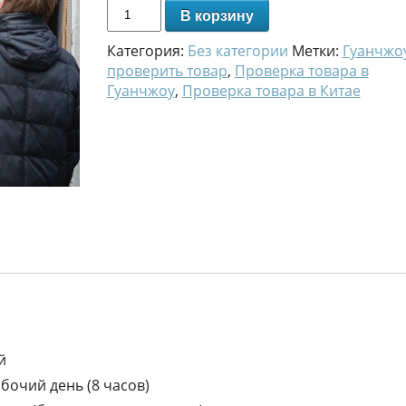
В корзину
Категория:
Без категории
Метки:
Гуанчжо
проверить товар
,
Проверка товара в
Гуанчжоу
,
Проверка товара в Китае
й
абочий день (8 часов)