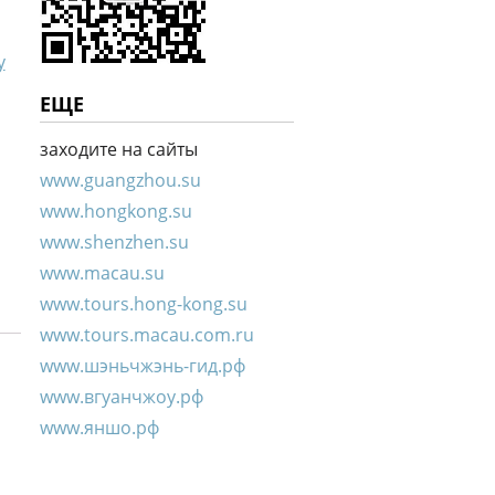
у
ЕЩЕ
заходите на сайты
www.guangzhou.su
www.hongkong.su
www.shenzhen.su
www.macau.su
www.tours.hong-kong.su
www.tours.macau.com.ru
www.шэньчжэнь-гид.рф
www.вгуанчжоу.рф
www.яншо.рф