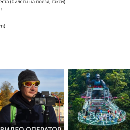
еста (билеты на поезд, такси)
!
am)