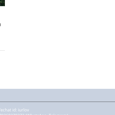
н
echat id: iurlov