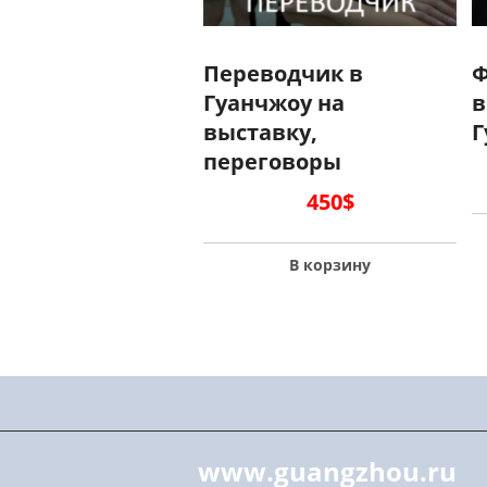
Переводчик в
Ф
Гуанчжоу на
в
выставку,
Г
переговоры
450
$
В корзину
www.guangzhou.ru