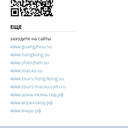
ЕЩЕ
заходите на сайты
www.guangzhou.su
www.hongkong.su
www.shenzhen.su
www.macau.su
www.tours.hong-kong.su
www.tours.macau.com.ru
www.шэньчжэнь-гид.рф
www.вгуанчжоу.рф
www.яншо.рф